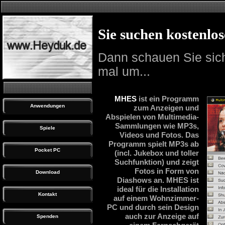
Sie suchen kostenlo
Dann schauen Sie sic
mal um...
MHES
ist ein Programm
Anwendungen
zum Anzeigen und
Abspielen von Multimedia-
Sammlungen wie MP3s,
Spiele
Videos und Fotos. Das
Programm spielt MP3s ab
Pocket PC
(incl. Jukebox und toller
Suchfunktion) und zeigt
Fotos in Form von
Download
Diashows an. MHES ist
ideal für die Installation
Kontakt
auf einem Wohnzimmer-
PC und durch sein Design
auch zur Anzeige auf
Spenden