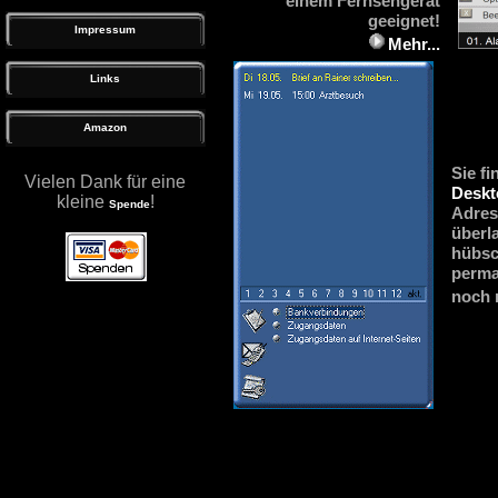
einem Fernsehgerät
geeignet!
Impressum
Mehr...
Links
Amazon
Sie f
Vielen Dank für eine
Deskt
kleine
!
Spende
Adres
überl
hübsc
perma
noch 